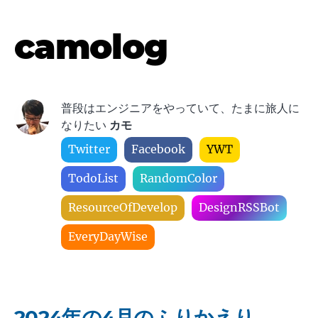
camolog
普段はエンジニアをやっていて、たまに旅人に
なりたい
カモ
Twitter
Facebook
YWT
TodoList
RandomColor
ResourceOfDevelop
DesignRSSBot
EveryDayWise
2024年の4月のふりかえり